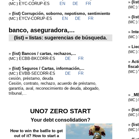
»
(lis
EYC-CORUP-ES
EN
DE
FR
(MC:)
(MC:)
»
(list) Corrupción, soborno, nepotismo, sentimiento
»
(lis
EYCV-CORUP-ES
EN
DE
FR
(MC:)
(MC:)
banco, aseguradora,...
»
Int
(list) = listas: sugerencias de búsqueda.
(MC:)
»
Lie
(MC:)
»
(list) Bancos / cartas, rechazos,...
ECBB-BKCORR-ES
DE
FR
(MC:)
»
Act
fisca
»
(list) Seguros / Cartas, información,...
(MC:)
EVBB-SECORR-ES
DE
FR
(MC:)
cesión, préstamo, deuda
Cesión, contrato, rechazo, acuerdo de préstamo,
garantía, aval, reconocimiento de deuda, abogado,
tribunal,...
»
_M
(MC:)
UNO7 ZERO START
»
(li
(MC:)
Your debt consolidation?
»
(li
(MC:)
How to win the batlle to get
out of it? How to start a