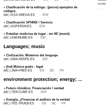
Auckla
»
Clasificación de la esfinge.: (pocos) ejemplos de
______
códigos.
KSS-SREGA-ES
!EN!
(MC:)
»
Clasificación SPHINX / Servicio
KSPERSN-ES
!EN!
(MC:)
»
Estudiar medicina de lugar - sin NC (menú)
KWUNUME-ES
!DE!
(MC:)
Languages; music
»
Civilización: Misterios del lenguaje
KBA-ARSPE-ES
!DE!
(MC:)
»
(list) Música gratis - legal
JMA-FREE-ES
EN
DE
FR
(MC:)
environment protection; energy; ...
»
Futuro climático: Financiación / verdad
TER-CLIMF-ES
!EN!
(MC:)
»
Energía: ¿Financiar el análisis de la verdad
TEE-TRUEB-ES
EN
DE
FR
(MC:)