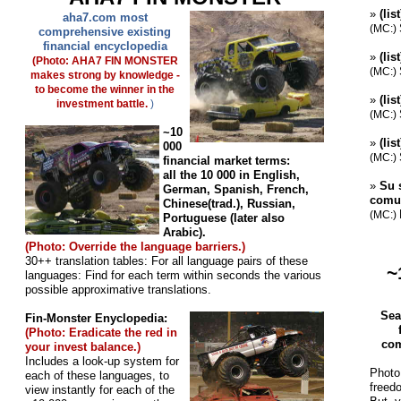
»
(lis
aha7.com most
(MC:)
comprehensive existing
financial encyclopedia
»
(lis
(Photo: AHA7 FIN MONSTER
(MC:)
makes strong by knowledge -
to become the winner in the
»
(li
investment battle.
)
(MC:)
~10
»
(li
000
(MC:)
financial market terms:
all the 10 000 in English,
»
Su 
German, Spanish, French,
comu
Chinese(trad.), Russian,
(MC:)
Portuguese (later also
Arabic).
(Photo: Override the language barriers.)
30++ translation tables: For all language pairs of these
~
languages: Find for each term within seconds the various
possible approximative translations.
Sea
Fin-Monster Enyclopedia:
(Photo: Eradicate the red in
com
your invest balance.)
Includes a look-up system for
Photo
each of these languages, to
freed
view instantly for each of the