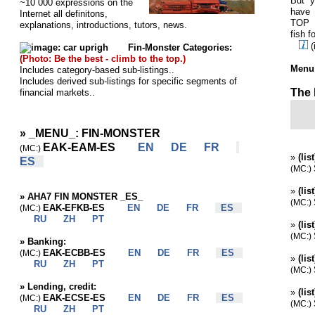
But y
~10 000 expressions on the
have
Internet all definitons,
TOP 
explanations, introductions, tutors, news.
fish f
(
Fin-Monster Categories:
(Photo: Be the best - climb to the top.)
Menu
Includes category-based sub-listings..
Includes derived sub-listings for specific segments of
The l
financial markets..
»
_MENU_: FIN-MONSTER
EAK-EAM-ES
EN
DE
FR
(MC:)
»
(lis
ES
(MC:)
»
(lis
»
AHA7 FIN MONSTER _ES_
(MC:)
EAK-EFKB-ES
EN
DE
FR
ES
(MC:)
RU
ZH
PT
»
(lis
(MC:)
»
Banking:
EAK-ECBB-ES
EN
DE
FR
ES
(MC:)
»
(lis
RU
ZH
PT
(MC:)
»
Lending, credit:
»
(lis
EAK-ECSE-ES
EN
DE
FR
ES
(MC:)
(MC:)
RU
ZH
PT