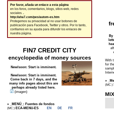
Por favor, añada un enlace a esta página
en los foros, comentarios, blogs, sitios web, redes
.
sociales.
http://aha7.com/pes/autom-es.htm
Protegemos su privacidad al no usar botones de
fr
publicación para Facebook, Twitter y otros. Por lo tanto,
confiamos en su ayuda para difundir los enlaces de
nuestra página.
By 
let
he
af
FIN7 CREDIT CITY
encyclopedia of money sources
With 
for th
New/soon: Start is imminent.
sampl
Intern
New/soon: Start is imminent.
Come back in 7 days, and the
»
_Me
many info pages about this are
(MC:)
perhaps already listed here.
(imagen)
MIX
»
_MENÚ_: Fuentes de fondos
ECA-MENU-ES
EN
DE
FR
(MC:)