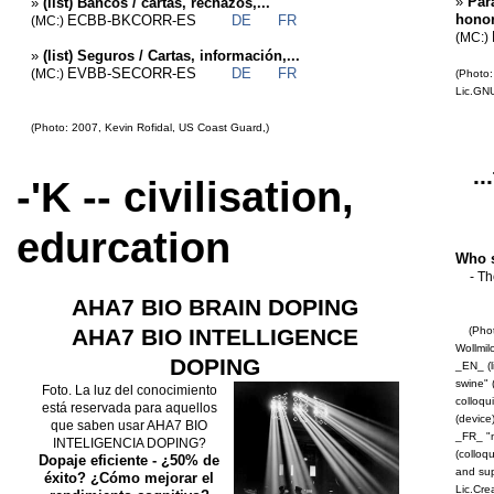
»
Par
»
(list) Bancos / cartas, rechazos,...
honor
ECBB-BKCORR-ES
DE
FR
(MC:)
(MC:)
»
(list) Seguros / Cartas, información,...
EVBB-SECORR-ES
DE
FR
(MC:)
(Photo:
Lic.GN
(Photo: 2007, Kevin Rofidal, US Coast Guard,)
..
-'K -- civilisation,
edurcation
Who s
- Th
AHA7 BIO BRAIN DOPING
AHA7 BIO INTELLIGENCE
(Photo
Wollmil
DOPING
_EN_ (l
swine" (
Foto. La luz del conocimiento
colloqui
está reservada para aquellos
(device)
que saben usar AHA7 BIO
_FR_ "m
INTELIGENCIA DOPING?
(colloqu
Dopaje eficiente - ¿50% de
and sup
éxito? ¿Cómo mejorar el
Lic.Cre