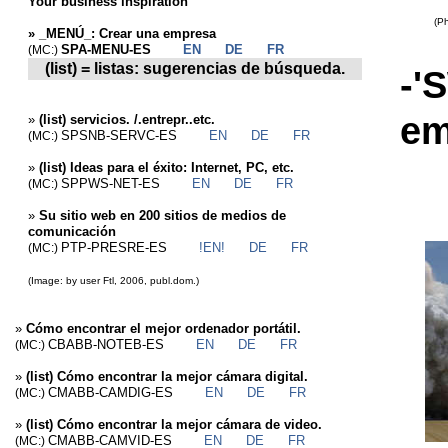
Your business inspiration
(Photo
»
_MENÚ_: Crear una empresa
SPA-MENU-ES
EN
DE
FR
(MC:)
(list) = listas: sugerencias de búsqueda.
-'
em
»
(list) servicios. /.entrepr..etc.
SPSNB-SERVC-ES
EN
DE
FR
(MC:)
»
(list) Ideas para el éxito: Internet, PC, etc.
SPPWS-NET-ES
EN
DE
FR
(MC:)
»
Su sitio web en 200 sitios de medios de
comunicación
PTP-PRESRE-ES
!EN!
DE
FR
(MC:)
(Image: by user Ftl, 2006, publ.dom.)
»
Cómo encontrar el mejor ordenador portátil.
CBABB-NOTEB-ES
EN
DE
FR
(MC:)
»
(list) Cómo encontrar la mejor cámara digital.
CMABB-CAMDIG-ES
EN
DE
FR
(MC:)
»
(list) Cómo encontrar la mejor cámara de video.
CMABB-CAMVID-ES
EN
DE
FR
(MC:)