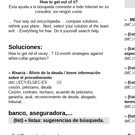
How to get out of it?
Esta ayuda a la búsqueda convierte a todo Internet en su
consultor, sin ningún coste.
»
_ME
... Your way out encyclopedia ... compare solutions...
(MC:)
rethink your plans.. Next, select your solution of the least
evil. - Everything for free: Do it yourself search help.
»
(lis
(MC:)
Soluciones:
»
(lis
How to get rid of usury...? 12-month strategies against
espec
white-collar gangsters?
(MC:)
»
(lis
»
Alsacia - Alivio de la deuda / breve información
(MC:)
sobre el procedimiento
ECY-ELSEC-ES
DE
»
(li
(MC:)
cesión, préstamo, deuda
(MC:)
Cesión, contrato, rechazo, acuerdo de préstamo,
garantía, aval, reconocimiento de deuda, abogado,
»
(lis
tribunal,...
termi
(MC:)
banco, aseguradora,...
»
(lis
(list) = listas: sugerencias de búsqueda.
(MC:)