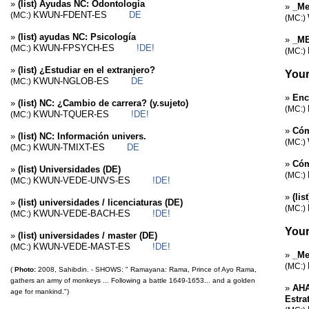
»
(list) Ayudas NC: Odontología
»
_Me
KWUN-FDENT-ES
DE
(MC:)
(MC:)
»
(list) ayudas NC: Psicología
»
_ME
KWUN-FPSYCH-ES
!DE!
(MC:)
(MC:)
»
(list) ¿Estudiar en el extranjero?
Your
KWUN-NGLOB-ES
DE
(MC:)
»
Enc
»
(list) NC: ¿Cambio de carrera? (y.sujeto)
(MC:)
KWUN-TQUER-ES
!DE!
(MC:)
»
Cóm
»
(list) NC: Información univers.
(MC:)
KWUN-TMIXT-ES
DE
(MC:)
»
Cóm
»
(list) Universidades (DE)
(MC:)
KWUN-VEDE-UNVS-ES
!DE!
(MC:)
»
(li
»
(list) universidades / licenciaturas (DE)
(MC:)
KWUN-VEDE-BACH-ES
!DE!
(MC:)
Your
»
(list) universidades / master (DE)
KWUN-VEDE-MAST-ES
!DE!
(MC:)
»
_Me
(MC:)
(
Photo:
2008, Sahibdin. - SHOWS: " Ramayana: Rama, Prince of Ayo Rama,
gathers an army of monkeys ... Following a battle 1649-1653... and a golden
»
AHA
age for mankind.")
Estra