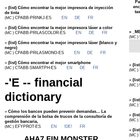
Pa
enc
»
(list) Cómo encontrar la mejor impresora de inyección
ta
de tinta
CPABB-PRINKJ-ES
EN
DE
FR
(MC:)
»
(list) Cómo encontrar la mejor impresora láser a color
»
_ME
CPABB-PRILASCOLOR-ES
EN
DE
FR
(MC:)
(MC:)
»
(list) Cómo encontrar la mejor impresora láser (blanco y
negro)
CPABB-PRILASMONO-ES
EN
DE
FR
(MC:)
»
(list) Cómo encontrar el mejor smartphone
»
(lis
CTABB-SMARTPH-ES
EN
DE
FR
(MC:)
(MC:)
-'E -- financial
»
(li
(MC:)
dictionary
»
(lis
(MC:)
»
Cómo los bancos pueden prevenir demandas... La
»
(li
comprensión de la bolsa de trucos de la consultoría de
(MC:)
gestión bancaria,
EFYPROT-ES
EN
!DE!
FR
(MC:)
»
(lis
(MC:)
AHA7 FIN MONSTER