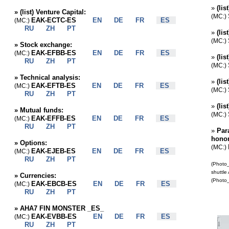
»
(lis
»
(list) Venture Capital:
(MC:)
EAK-ECTC-ES
EN
DE
FR
ES
(MC:)
RU
ZH
PT
»
(lis
(MC:)
»
Stock exchange:
EAK-EFBB-ES
EN
DE
FR
ES
(MC:)
»
(lis
RU
ZH
PT
(MC:)
»
Technical analysis:
»
(lis
EAK-EFTB-ES
EN
DE
FR
ES
(MC:)
(MC:)
RU
ZH
PT
»
(lis
»
Mutual funds:
(MC:)
EAK-EFFB-ES
EN
DE
FR
ES
(MC:)
RU
ZH
PT
»
Par
honor
»
Options:
(MC:)
EAK-EJEB-ES
EN
DE
FR
ES
(MC:)
RU
ZH
PT
(Photo_
shuttle
»
Currencies:
(Photo_
EAK-EBCB-ES
EN
DE
FR
ES
(MC:)
RU
ZH
PT
»
AHA7 FIN MONSTER _ES_
EAK-EVBB-ES
EN
DE
FR
ES
(MC:)
RU
ZH
PT