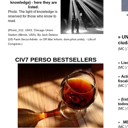
knowledge) - here they are
listed.
Photo. The light of knowledge is
reserved for those who know to
read.
(Photo_011: 1943, Chicago Union
Station (Illinois, USA). By Jack Delano
»
UN
(US Farm Secur.Admin. or Off.War Inform. dom.phot.units). - Libr.of
ciud
Congress.)
(MC:)
CIV7 PERSO BESTSELLERS
»
Lie
(MC:)
»
Act
fisca
(MC:)
»
(lis
todos
(MC:)
»
_ME
(MC:)