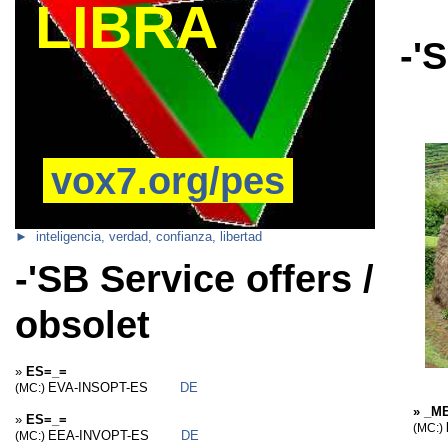
LIBRA
-'
vox7.org/pes
► inteligencia, verdad, confianza, libertad
-'SB Service offers /
obsolet
»
ES=_=
EVA-INSOPT-ES
DE
(MC:)
»
_ME
»
ES=_=
(MC:)
EEA-INVOPT-ES
DE
(MC:)