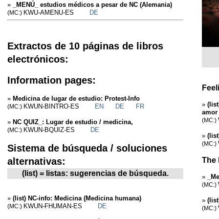
»
_MENÚ_ estudios médicos a pesar de NC (Alemania)
KWU-AMENU-ES
DE
(MC:)
Extractos de 10 páginas de libros
electrónicos:
Information pages:
Feel
»
Medicina de lugar de estudio: Protest-Info
»
(li
KWUN-BINTRO-ES
EN
DE
FR
(MC:)
amor
(MC:)
»
NC QUIZ_: Lugar de estudio / medicina,
KWUN-BQUIZ-ES
DE
(MC:)
»
(lis
(MC:)
Sistema de búsqueda / soluciones
alternativas:
The 
(list) = listas: sugerencias de búsqueda.
»
_Me
(MC:)
»
(list) NC-info: Medicina (Medicina humana)
»
(li
KWUN-FHUMAN-ES
DE
(MC:)
(MC:)