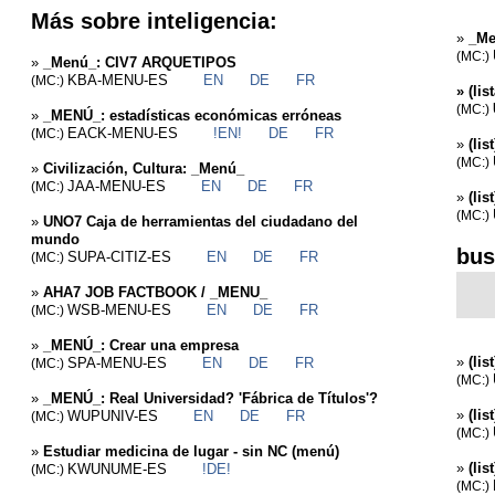
Más sobre inteligencia:
»
_Me
(MC:)
»
_Menú_: CIV7 ARQUETIPOS
KBA-MENU-ES
EN
DE
FR
(MC:)
»
(li
(MC:)
»
_MENÚ_: estadísticas económicas erróneas
EACK-MENU-ES
!EN!
DE
FR
(MC:)
»
(lis
(MC:)
»
Civilización, Cultura: _Menú_
JAA-MENU-ES
EN
DE
FR
(MC:)
»
(li
(MC:)
»
UNO7 Caja de herramientas del ciudadano del
mundo
bus
SUPA-CITIZ-ES
EN
DE
FR
(MC:)
»
AHA7 JOB FACTBOOK / _MENU_
WSB-MENU-ES
EN
DE
FR
(MC:)
»
_MENÚ_: Crear una empresa
»
(lis
SPA-MENU-ES
EN
DE
FR
(MC:)
(MC:)
»
_MENÚ_: Real Universidad? 'Fábrica de Títulos'?
»
(lis
WUPUNIV-ES
EN
DE
FR
(MC:)
(MC:)
»
Estudiar medicina de lugar - sin NC (menú)
»
(lis
KWUNUME-ES
!DE!
(MC:)
(MC:)