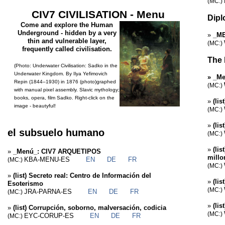
(MC:)
CIV7 CIVILISATION - Menu
Dipl
Come and explore the Human
Underground - hidden by a very
»
_ME
thin and vulnerable layer,
(MC:)
frequently called civilisation.
The 
(Photo: Underwater Civilisation: Sadko in the
Underwater Kingdom. By Ilya Yefimovich
»
_Me
Repin (1844–1930) in 1876 (photo)graphed
(MC:)
with manual pixel assembly. Slavic mythology;
books, opera, film Sadko. Right-click on the
»
(li
image - beautyful!
(MC:)
»
(li
el subsuelo humano
(MC:)
»
(lis
»
_Menú_: CIV7 ARQUETIPOS
millo
KBA-MENU-ES
EN
DE
FR
(MC:)
(MC:)
»
(list) Secreto real: Centro de Información del
»
(lis
Esoterismo
(MC:)
JRA-PARNA-ES
EN
DE
FR
(MC:)
»
(lis
»
(list) Corrupción, soborno, malversación, codicia
(MC:)
EYC-CORUP-ES
EN
DE
FR
(MC:)