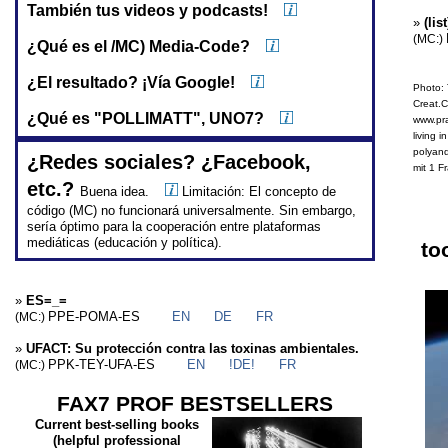
También tus videos y podcasts!
»
(lis
(MC:)
¿Qué es el /MC) Media-Code?
¿El resultado? ¡Vía Google!
Photo: 
Creat.C
¿Qué es "POLLIMATT", UNO7?
www.pra
living i
polyand
¿Redes sociales? ¿Facebook,
mit 1 Fr
etc.?
Buena idea.
Limitación: El concepto de
código (MC) no funcionará universalmente. Sin embargo,
sería óptimo para la cooperación entre plataformas
mediáticas (educación y política).
to
»
ES=_=
PPE-POMA-ES
EN
DE
FR
(MC:)
»
UFACT: Su protección contra las toxinas ambientales.
PPK-TEY-UFA-ES
EN
!DE!
FR
(MC:)
FAX7 PROF BESTSELLERS
Current best-selling books
(helpful professional