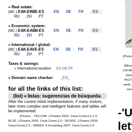
»
Real estate:
EAK-ERBE-ES
EN
DE
FR
ES
(MC:)
RU
ZH
PT
»
Economic system:
EAK-EABB-ES
EN
DE
FR
ES
(MC:)
RU
ZH
PT
»
International / global:
EAK-EAVE-ES
EN
DE
FR
ES
(MC:)
RU
ZH
PT
(Photo
Taxes & savings:
(When
» International taxation:
EN
DE
FR
CIA WO
data
» Domain name checker:
_EN_
FACTB
world,
for all the links of this list:
many
(list) = listas: sugerencias de búsqueda.
After the current initial implementation, if many visitors,
later more complex and intelligent features and tables will
-'
be implemented.
(Photos: - YELLOW: J.Powers 2004, Creat.Comm.Lic.2.0 -
BLUE: J.Powers 2004, Creat.Comm.2.0 - SILVER: J.Powers 2006,
le
Creat.Comm.2.5 - GREEN: K.Kesselring 2007, Creat.Comm.2.0