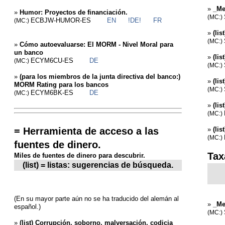
»
_Me
»
Humor: Proyectos de financiación.
(MC:)
ECBJW-HUMOR-ES
EN
!DE!
FR
(MC:)
»
(lis
(MC:)
»
Cómo autoevaluarse: El MORM - Nivel Moral para
un banco
»
(li
ECYM6CU-ES
DE
(MC:)
(MC:)
»
(para los miembros de la junta directiva del banco:)
»
(li
MORM Rating para los bancos
(MC:)
ECYM6BK-ES
DE
(MC:)
»
(li
(MC:)
= Herramienta de acceso a las
»
(li
(MC:)
fuentes de dinero.
Tax
Miles de fuentes de dinero para descubrir.
(list) = listas: sugerencias de búsqueda.
(En su mayor parte aún no se ha traducido del alemán al
»
_Me
español.)
(MC:)
»
(list) Corrupción, soborno, malversación, codicia