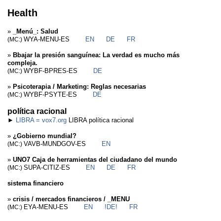
Health
»
_Menú_: Salud
WYA-MENU-ES
EN
DE
FR
(MC:)
»
Bbajar la presión sanguínea: La verdad es mucho más
compleja.
WYBF-BPRES-ES
DE
(MC:)
»
Psicoterapia / Marketing: Reglas necesarias
WYBF-PSYTE-ES
DE
(MC:)
política racional
►
LIBRA = vox7.org
LIBRA política racional
»
¿Gobierno mundial?
VAVB-MUNDGOV-ES
EN
(MC:)
»
UNO7 Caja de herramientas del ciudadano del mundo
SUPA-CITIZ-ES
EN
DE
FR
(MC:)
sistema financiero
»
crisis / mercados financieros / _MENU
EYA-MENU-ES
EN
!DE!
FR
(MC:)