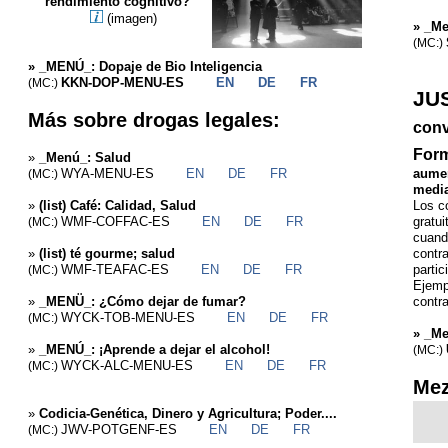
rendimiento cognitivo?
(imagen)
»
_Me
(MC:)
»
_MENÚ_: Dopaje de Bio Inteligencia
KKN-DOP-MENU-ES
EN
DE
FR
(MC:)
JU
Más sobre drogas legales:
conv
Form
»
_Menú_: Salud
WYA-MENU-ES
EN
DE
FR
aumen
(MC:)
media
»
(list) Café: Calidad, Salud
Los c
WMF-COFFAC-ES
EN
DE
FR
gratui
(MC:)
cuand
»
(list) té gourme; salud
contra
WMF-TEAFAC-ES
EN
DE
FR
parti
(MC:)
Ejempl
»
_MENÜ_: ¿Cómo dejar de fumar?
contr
WYCK-TOB-MENU-ES
EN
DE
FR
(MC:)
»
_Me
»
_MENÚ_: ¡Aprende a dejar el alcohol!
(MC:)
WYCK-ALC-MENU-ES
EN
DE
FR
(MC:)
Mez
»
Codicia-Genética, Dinero y Agricultura; Poder....
JWV-POTGENF-ES
EN
DE
FR
(MC:)