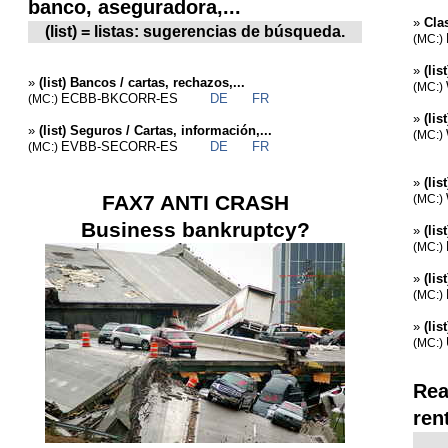
banco, aseguradora,...
»
Cla
(list) = listas: sugerencias de búsqueda.
(MC:)
»
(li
»
(list) Bancos / cartas, rechazos,...
(MC:)
ECBB-BKCORR-ES
DE
FR
(MC:)
»
(li
»
(list) Seguros / Cartas, información,...
(MC:)
EVBB-SECORR-ES
DE
FR
(MC:)
»
(lis
FAX7 ANTI CRASH
(MC:)
Business bankruptcy?
»
(li
(MC:)
»
(li
(MC:)
»
(li
(MC:)
Rea
ren