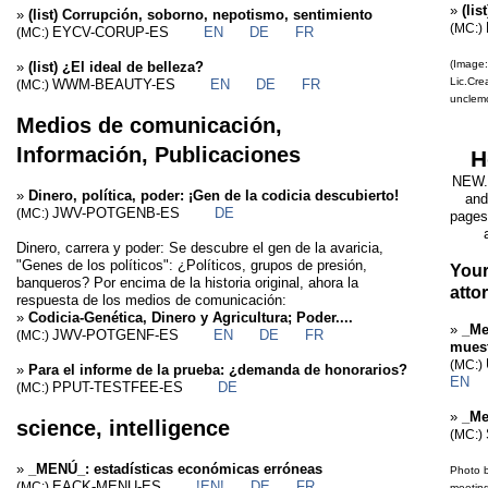
»
(li
»
(list) Corrupción, soborno, nepotismo, sentimiento
(MC:)
EYCV-CORUP-ES
EN
DE
FR
(MC:)
(Image:
»
(list) ¿El ideal de belleza?
Lic.Cre
WWM-BEAUTY-ES
EN
DE
FR
(MC:)
unclem
Medios de comunicación,
Información, Publicaciones
H
NEW. 
»
Dinero, política, poder: ¡Gen de la codicia descubierto!
and
JWV-POTGENB-ES
DE
(MC:)
pages
Dinero, carrera y poder: Se descubre el gen de la avaricia,
"Genes de los políticos": ¿Políticos, grupos de presión,
Your
banqueros? Por encima de la historia original, ahora la
attor
respuesta de los medios de comunicación:
»
Codicia-Genética, Dinero y Agricultura; Poder....
»
_Me
JWV-POTGENF-ES
EN
DE
FR
(MC:)
muest
(MC:)
»
Para el informe de la prueba: ¿demanda de honorarios?
EN
PPUT-TESTFEE-ES
DE
(MC:)
»
_Me
science, intelligence
(MC:)
»
_MENÚ_: estadísticas económicas erróneas
Photo b
EACK-MENU-ES
!EN!
DE
FR
(MC:)
meeting