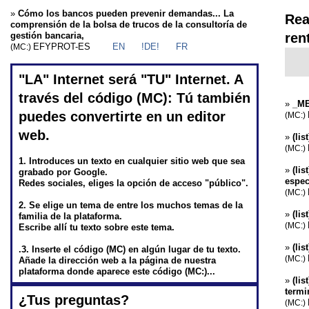
»
Cómo los bancos pueden prevenir demandas... La
Rea
comprensión de la bolsa de trucos de la consultoría de
gestión bancaria,
ren
EFYPROT-ES
EN
!DE!
FR
(MC:)
"LA" Internet será "TU" Internet.
A
través del código (MC): Tú también
»
_ME
puedes convertirte en un editor
(MC:)
web.
»
(lis
(MC:)
1. Introduces un texto en cualquier sitio web que sea
»
(lis
grabado por Google.
espec
Redes sociales, eliges la opción de acceso "público".
(MC:)
2. Se elige un tema de entre los muchos temas de la
»
(lis
familia de la plataforma.
(MC:)
Escribe allí tu texto sobre este tema.
»
(li
.3. Inserte el código (MC) en algún lugar de tu texto.
(MC:)
Añade la dirección web a la página de nuestra
plataforma donde aparece este código (MC:)...
»
(lis
termi
¿Tus preguntas?
(MC:)