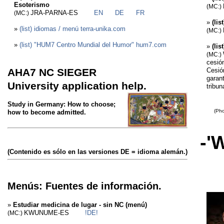
Esoterismo
(MC:)
JRA-PARNA-ES
EN
DE
FR
(MC:)
»
(li
»
(list) idiomas / menú terra-unika.com
(MC:)
»
(list) "HUM7 Centro Mundial del Humor" hum7.com
»
(lis
(MC:)
cesió
AHA7 NC SIEGER
Cesió
garan
University application help.
tribuna
Study in Germany: How to choose;
(Photo
how to become admitted.
-'
(Contenido es sólo en las versiones DE = idioma alemán.)
Menús: Fuentes de información.
»
Estudiar medicina de lugar - sin NC (menú)
KWUNUME-ES
!DE!
(MC:)