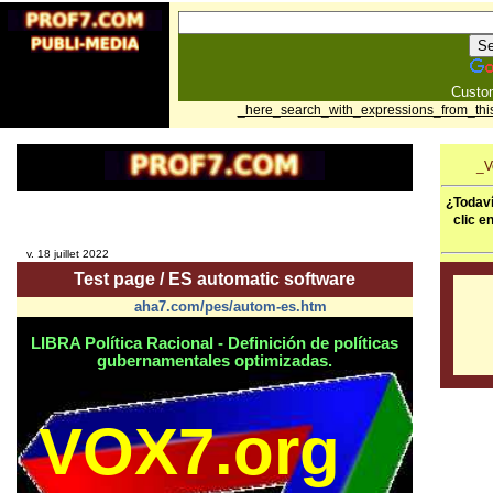
Custo
_here_search_with_expressions_from_this
_V
¿Todaví
clic e
v. 18 juillet 2022
Test page / ES automatic software
aha7.com/pes/autom-es.htm
LIBRA Política Racional - Definición de políticas
gubernamentales optimizadas.
VOX7.org