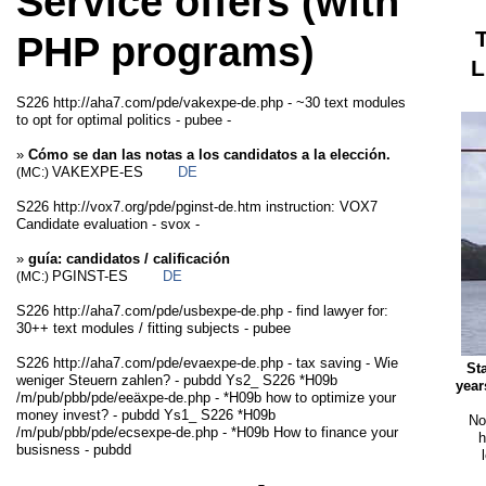
Service offers (with
PHP programs)
L
S226 http://aha7.com/pde/vakexpe-de.php - ~30 text modules
to opt for optimal politics - pubee -
»
Cómo se dan las notas a los candidatos a la elección.
VAKEXPE-ES
DE
(MC:)
S226 http://vox7.org/pde/pginst-de.htm instruction: VOX7
Candidate evaluation - svox -
»
guía: candidatos / calificación
PGINST-ES
DE
(MC:)
S226 http://aha7.com/pde/usbexpe-de.php - find lawyer for:
30++ text modules / fitting subjects - pubee
S226 http://aha7.com/pde/evaexpe-de.php - tax saving - Wie
St
weniger Steuern zahlen? - pubdd Ys2_ S226 *H09b
year
/m/pub/pbb/pde/eeäxpe-de.php - *H09b how to optimize your
money invest? - pubdd Ys1_ S226 *H09b
No
/m/pub/pbb/pde/ecsexpe-de.php - *H09b How to finance your
h
busisness - pubdd