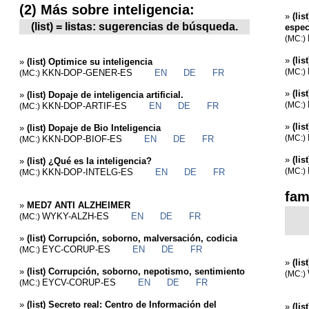
(2) Más sobre inteligencia:
»
(lis
(list) = listas: sugerencias de búsqueda.
espec
(MC:)
»
(lis
»
(list) Optimice su inteligencia
KKN-DOP-GENER-ES
EN
DE
FR
(MC:)
(MC:)
»
(li
»
(list) Dopaje de inteligencia artificial.
KKN-DOP-ARTIF-ES
EN
DE
FR
(MC:)
(MC:)
»
(lis
»
(list) Dopaje de Bio Inteligencia
KKN-DOP-BIOF-ES
EN
DE
FR
(MC:)
(MC:)
»
(lis
»
(list) ¿Qué es la inteligencia?
KKN-DOP-INTELG-ES
EN
DE
FR
(MC:)
(MC:)
fam
»
MED7 ANTI ALZHEIMER
WYKY-ALZH-ES
EN
DE
FR
(MC:)
»
(list) Corrupción, soborno, malversación, codicia
EYC-CORUP-ES
EN
DE
FR
(MC:)
»
(lis
»
(list) Corrupción, soborno, nepotismo, sentimiento
(MC:)
EYCV-CORUP-ES
EN
DE
FR
(MC:)
»
(list) Secreto real: Centro de Información del
»
(li