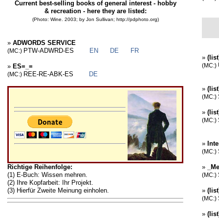
Current best-selling books of general interest - hobby
& recreation - here they are listed:
(Photo: Wine. 2003; by Jon Sullivan; http://pdphoto.org)
»
ADWORDS SERVICE
PTW-ADWRD-ES
EN
DE
FR
(MC:)
»
(li
»
ES=_=
(MC:)
REE-RE-ABK-ES
DE
(MC:)
»
(lis
(MC:)
»
(lis
(MC:)
»
Int
(MC:)
Richtige Reihenfolge:
»
_Me
(1) E-Buch: Wissen mehren.
(MC:)
(2) Ihre Kopfarbeit: Ihr Projekt.
(3) Hierfür Zweite Meinung einholen.
»
(lis
(MC:)
»
(lis