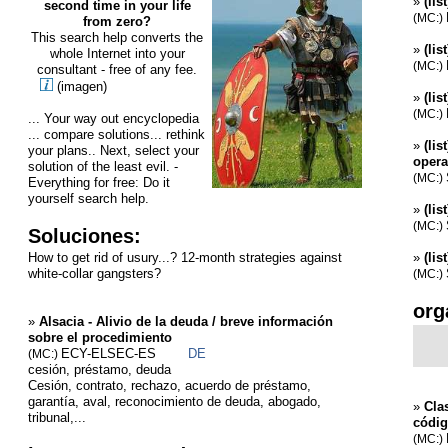
»
(li
second time in your life
(MC:)
from zero?
This search help converts the
»
(lis
whole Internet into your
(MC:)
consultant - free of any fee.
(imagen)
»
(lis
(MC:)
... Your way out encyclopedia
... compare solutions... rethink
»
(li
your plans.. Next, select your
opera
solution of the least evil. -
(MC:)
Everything for free: Do it
yourself search help.
»
(li
(MC:)
Soluciones:
How to get rid of usury...? 12-month strategies against
»
(lis
white-collar gangsters?
(MC:)
org
»
Alsacia - Alivio de la deuda / breve información
sobre el procedimiento
ECY-ELSEC-ES
DE
(MC:)
cesión, préstamo, deuda
Cesión, contrato, rechazo, acuerdo de préstamo,
garantía, aval, reconocimiento de deuda, abogado,
»
Cla
tribunal,...
códig
(MC:)