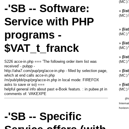
(MC:)
-'SB -- Software:
»
(lis
(MC:)
Service with PHP
»
(lis
programs -
(MC:)
»
(li
$VAT_t_franck
(MC:)
»
(lis
S226 acce-in.php === 'The following order item list was
(MC:)
received' - pubpp -
http://aha7.com/pup/prg/acce-in.php - filled by selection page,
»
(li
which at end calls acce-in.php
(MC:)
/m/pub/pbb/pup/prg/acce-in.php in local mode: FIREFOX
asks to save or so) ===
»
(lis
helpful general info about past e-Book featurs. : in pubee.pt in
(MC:)
comments of: VAKEXPE
(Photo
Interna
horizon
-'SB -- Specific