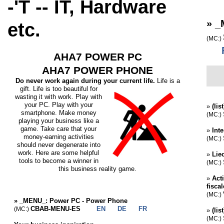
-'T -- IT, Hardware
»
_
etc.
(MC:)
F
AHA7 POWER PC
AHA7 POWER PHONE
Do never work again during your current life.
Life is a
gift. Life is too beautiful for
wasting it with work. Play with
your PC. Play with your
»
(lis
smartphone. Make money
(MC:)
playing your business like a
game. Take care that your
»
Int
money-earning activities
(MC:)
should never degenerate into
work. Here are some helpful
»
Lie
tools to become a winner in
(MC:)
this business reality game.
»
Act
fisca
(MC:)
»
_MENU_: Power PC - Power Phone
CBAB-MENU-ES
EN
DE
FR
(MC:)
»
(lis
(MC:)